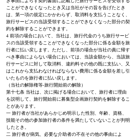
き事由によらず契約書面に記載した旅行サービスを受領する
ことができなくなったとき又は当社がその旨を告げたとき
は、第一項の規定にかかわらず、取消料を支払うことなく、
旅行サービスの当該受領することができなくなった部分の契
約を解除することができます。
4 前項の場合において、当社は、旅行代金のうち旅行サービ
スの当該受領することができなくなった部分に係る金額を旅
行者に払い戻します。ただし、前項の場合が当社の責に帰す
べき事由によらない場合においては、当該金額から、当該旅
行サービスに対して取消料、違約料その他の既に支払い、又
はこれから支払わなければならない費用に係る金額を差し引
いたものを旅行者に払い戻します。
（当社の解除権等-旅行開始前の解除）
第十七条 当社は、次に掲げる場合において、旅行者に理由
を説明して、旅行開始前に募集型企画旅行契約を解除するこ
とがあります。
一 旅行者が当社があらかじめ明示した性別、年齢、資格、
技能その他の参加旅行者の条件を満たしていないことが判明
したとき。
二 旅行者が病気、必要な介助者の不在その他の事由によ