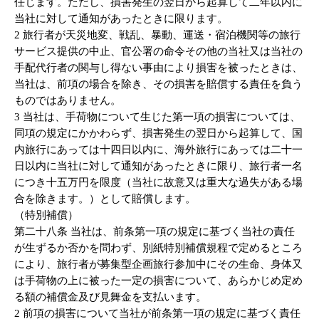
任じます。ただし、損害発生の翌日から起算して二年以内に
当社に対して通知があったときに限ります。
2 旅行者が天災地変、戦乱、暴動、運送・宿泊機関等の旅行
サービス提供の中止、官公署の命令その他の当社又は当社の
手配代行者の関与し得ない事由により損害を被ったときは、
当社は、前項の場合を除き、その損害を賠償する責任を負う
ものではありません。
3 当社は、手荷物について生じた第一項の損害については、
同項の規定にかかわらず、損害発生の翌日から起算して、国
内旅行にあっては十四日以内に、海外旅行にあっては二十一
日以内に当社に対して通知があったときに限り、旅行者一名
につき十五万円を限度（当社に故意又は重大な過失がある場
合を除きます。）として賠償します。
（特別補償）
第二十八条 当社は、前条第一項の規定に基づく当社の責任
が生ずるか否かを問わず、別紙特別補償規程で定めるところ
により、旅行者が募集型企画旅行参加中にその生命、身体又
は手荷物の上に被った一定の損害について、あらかじめ定め
る額の補償金及び見舞金を支払います。
2 前項の損害について当社が前条第一項の規定に基づく責任