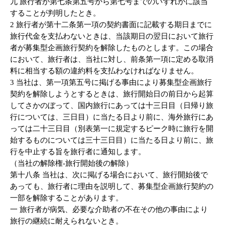
九 旅行者が第七条第五号から第七号までのいずれかに該当
することが判明したとき。
2 旅行者が第十二条第一項の契約書面に記載する期日までに
旅行代金を支払わないときは、当該期日の翌日において旅行
者が募集型企画旅行契約を解除したものとします。この場合
において、旅行者は、当社に対し、前条第一項に定める取消
料に相当する額の違約料を支払わなければなりません。
3 当社は、第一項第五号に掲げる事由により募集型企画旅行
契約を解除しようとするときは、旅行開始日の前日から起算
してさかのぼって、国内旅行にあっては十三日目（日帰り旅
行については、三日目）に当たる日より前に、海外旅行にあ
っては二十三日目（別表第一に規定するピーク時に旅行を開
始するものについては三十三日目）に当たる日より前に、旅
行を中止する旨を旅行者に通知します。
（当社の解除権-旅行開始後の解除）
第十八条 当社は、次に掲げる場合において、旅行開始後で
あっても、旅行者に理由を説明して、募集型企画旅行契約の
一部を解除することがあります。
一 旅行者が病気、必要な介助者の不在その他の事由により
旅行の継続に耐えられないとき。