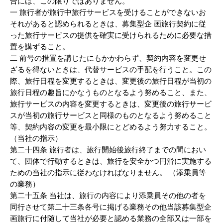
合には、この限りではありません。
一 旅行者が旅行中旅行サービスを受けることができないお
それがあると認められるときは、募集型企 画旅行契約に従
った旅行サービスの提供を確実に受けられるために必要な措
置を講ずること。
二 前号の措置を講じたにもかかわらず、契約内容を変更せ
ざるを得ないときは、代替サービスの手配を行うこと。この
際、旅行日程を変更するときは、変更後の旅行日程が当初の
旅行日程の趣旨にかなうものとなるよう努めること、また、
旅行サービスの内容を変更するときは、変更後の旅行サービ
スが当初の旅行サービスと同様のものとなるよう努めること
等、契約内容の変更を最小限にとどめるよう努力すること。
（当社の指示）
第二十四条 旅行者は、旅行開始後旅行終了までの間におい
て、団体で行動するときは、旅行を安全かつ円滑に実施する
ための当社の指示に従わなければなりません。 （添乗員等
の業務）
第二十五条 当社は、旅行の内容により添乗員その他の者を
同行させて第二十三条各号に掲げる業務その他当該募集型企
画旅行に付随して当社が必要と認める業務の全部又は一部を