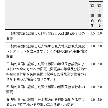
旅
旅
行
行
開
開
始
始
前
後
一 契約書面に記載した旅行開始日又は旅行終了日の
1.5
3.0
変更
二 契約書面に記載した入場する観光地又は観光施設
1.0
2.0
（レストランを含みます。）その他の旅行の目的地の
変更
三 契約書面に記載した運送機関の等級又は設備のよ
1.0
2.0
り低い料金のものへの変更（変更後の等級及び設備の
料金の合計額が契約書面に記載した等級及び設備のそ
れを下回った場合に限ります。）
四 契約書面に記載した運送機関の種類又は会社名の
1.0
2.0
変更
五 契約書面に記載した本邦内の旅行開始地たる空港
1.0
2.0
又は旅行終了地たる空港の異なる便への変更