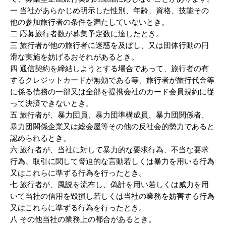
一 当社があらかじめ明示した性別、年齢、資格、技能その
他の参加旅行者の条件を満たしていないとき。
二 応募旅行者数が募集予定数に達したとき。
三 旅行者が他の旅行者に迷惑を及ぼし、又は団体行動の円
滑な実施を妨げるおそれがあるとき。
四 通信契約を締結しようとする場合であって、旅行者の有
するクレジットカードが無効である等、旅行者が旅行代金等
に係る債務の一部又は全部を提携会社のカード会員規約に従
って決済できないとき。
五 旅行者が、暴力団員、暴力団準構成員、暴力団関係者、
暴力団関係企業又は総会屋等その他の反社会的勢力であると
認められるとき。
六 旅行者が、当社に対して暴力的な要求行為、不当な要求
行為、取引に関して脅迫的な言動若しくは暴力を用いる行為
又はこれらに準ずる行為を行ったとき。
七 旅行者が、風説を流布し、偽計を用い若しくは威力を用
いて当社の信用を毀損し若しくは当社の業務を妨害する行為
又はこれらに準ずる行為を行ったとき。
八 その他当社の業務上の都合があるとき。