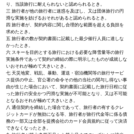
り、当該旅行に耐えられないと認められるとき。
三 旅行者が他の旅行者に迷惑を及ぼし、又は団体旅行の円
滑な実施を妨げるおそれがあると認められるとき。
四 旅行者が、契約内容に関し合理的な範囲を超える負担を
求めたとき。
五 旅行者の数が契約書面に記載した最少催行人員に達しな
かったとき。
六 スキーを目的とする旅行における必要な降雪量等の旅行
実施条件であって契約の締結の際に明示したものが成就しな
いおそれが極めて大きいとき。
七 天災地変、戦乱、暴動、運送・宿泊機関等の旅行サービ
ス提供の中止、官公署の命令その他の当社の関与し得ない事
由が生じた場合において、契約書面に記載した旅行日程に従
った旅行の安全かつ円滑な実施が不可能となり、又は不可能
となるおそれが極めて大きいとき。
八 通信契約を締結した場合であって、旅行者の有するクレ
ジットカードが無効になる等、旅行者が旅行代金等に係る債
務の一部又は全部を提携会社のカード会員規約に従って決済
できなくなったとき。