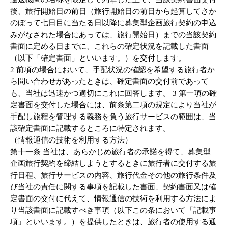
後、旅行開始日の前日（旅行開始日の前日から起算してさか
のぼって七日目に当たる日以降に募集型企画旅行契約の申込
みがなされた場合にあっては、旅行開始日）までの当該契約
書面に定める日までに、これらの確定状況を記載した書面
（以下「確定書面」といいます。）を交付します。
2 前項の場合において、手配状況の確認を希望する旅行者か
ら問い合わせがあったときは、確定書面の交付前であって
も、当社は迅速かつ適切にこれに回答します。 3 第一項の確
定書面を交付した場合には、前条第二項の規定により当社が
手配し旅程を管理する義務を負う旅行サービスの範囲は、当
該確定書面に記載するところに特定されます。
（情報通信の技術を利用する方法）
第十一条 当社は、あらかじめ旅行者の承諾を得て、募集型
企画旅行契約を締結しようとするときに旅行者に交付する旅
行日程、旅行サービスの内容、旅行代金その他の旅行条件及
び当社の責任に関する事項を記載した書面、契約書面又は確
定書面の交付に代えて、情報通信の技術を利用する方法によ
り当該書面に記載すべき事項（以下この条において「記載事
項」といいます。）を提供したときは、旅行者の使用する通