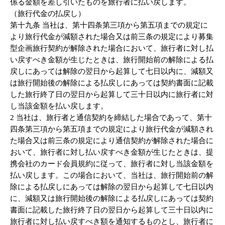
係る金額を差し引いたものを旅行者に払い戻します。
（旅行代金の払戻し）
第十九条 当社は、第十四条第三項から第五項までの規定に
より旅行代金が減額された場合又は前三条の規定により募集
型企画旅行契約が解除された場合において、旅行者に対し払
い戻すべき金額が生じたときは、旅行開始前の解除による払
戻しにあっては解除の翌日から起算して七日以内に、減額又
は旅行開始後の解除による払戻しにあっては契約書面に記載
した旅行終了日の翌日から起算して三十日以内に旅行者に対
し当該金額を払い戻します。
2 当社は、旅行者と通信契約を締結した場合であって、第十
四条第三項から第五項までの規定により旅行代金が減額され
た場合又は前三条の規定により通信契約が解除された場合に
おいて、旅行者に対し払い戻すべき金額が生じたときは、提
携会社のカード会員規約に従って、旅行者に対し当該金額を
払い戻します。この場合において、当社は、旅行開始前の解
除による払戻しにあっては解除の翌日から起算して七日以内
に、減額又は旅行開始後の解除による払戻しにあっては契約
書面に記載した旅行終了日の翌日から起算して三十日以内に
旅行者に対し払い戻すべき額を通知するものとし、旅行者に