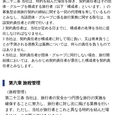
第二十二条 当社は、特約を結んだ場合を除き、契約責任者はその団
体・グループを構成する旅行者（以下「構成者」といいます。）の
募集型企画旅行契約の締結に関する一切の代理権を有しているもの
とみなし、当該団体・グループに係る旅行業務に関する取引は、当
該契約責任者との間で行います。
2 契約責任者は、当社が定める日までに、構成者の名簿を当社に提
出しなければなりません。
3 当社は、契約責任者が構成者に対して現に負い、又は将来負うこ
とが予測される債務又は義務については、何らの責任を負うもので
はありません。
4 当社は、契約責任者が団体・グループに同行しない場合、旅行開
始後においては、あらかじめ契約責任者が選任した構成者を契約責
任者とみなします。
第六章 旅程管理
（旅程管理）
第二十三条 当社は、旅行者の安全かつ円滑な旅行の実施を
確保することに努力し、旅行者に対し次に掲げる業務を行い
ます。ただし、当社が旅行者とこれと異なる特約を結んだ場