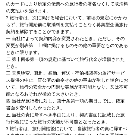
のカードにより所定の伝票への旅行者の署名なくして取消料
の支払いを受けます。
2 旅行者は、次に掲げる場合において、前項の規定にかかわ
らず、旅行開始前に取消料を支払うことなく募集型企画旅行
契約を解除することができます。
一 当社によって契約内容が変更されたとき。ただし、その
変更が別表第二上欄に掲げるものその他の重要なものである
ときに限ります。
二 第十四条第一項の規定に基づいて旅行代金が増額された
とき。
三 天災地変、戦乱、暴動、運送・宿泊機関等の旅行サービ
ス提供の中止、官公署の命令その他の事由が生じた場合にお
いて、旅行の安全かつ円滑な実施が不可能となり、又は不可
能となるおそれが極めて大きいとき。
四 当社が旅行者に対し、第十条第一項の期日までに、確定
書面を交付しなかったとき。
五 当社の責に帰すべき事由により、契約書面に記載した旅
行日程に従った旅行の実施が不可能となったとき。
3 旅行者は、旅行開始後において、当該旅行者の責に帰すべ