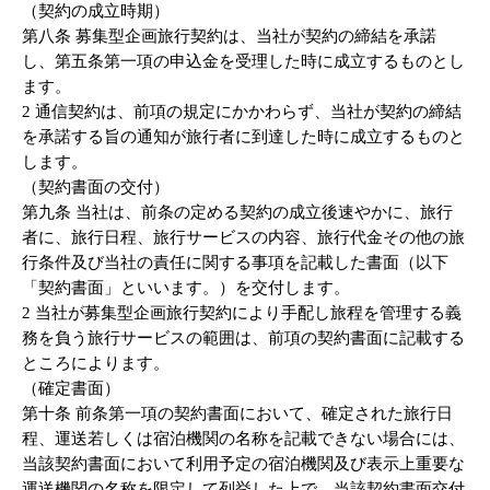
（契約の成立時期）
第八条 募集型企画旅行契約は、当社が契約の締結を承諾
し、第五条第一項の申込金を受理した時に成立するものとし
ます。
2 通信契約は、前項の規定にかかわらず、当社が契約の締結
を承諾する旨の通知が旅行者に到達した時に成立するものと
します。
（契約書面の交付）
第九条 当社は、前条の定める契約の成立後速やかに、旅行
者に、旅行日程、旅行サービスの内容、旅行代金その他の旅
行条件及び当社の責任に関する事項を記載した書面（以下
「契約書面」といいます。）を交付します。
2 当社が募集型企画旅行契約により手配し旅程を管理する義
務を負う旅行サービスの範囲は、前項の契約書面に記載する
ところによります。
（確定書面）
第十条 前条第一項の契約書面において、確定された旅行日
程、運送若しくは宿泊機関の名称を記載できない場合には、
当該契約書面において利用予定の宿泊機関及び表示上重要な
運送機関の名称を限定して列挙した上で、当該契約書面交付