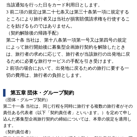
当該通知を行った日をカード利用日とします。
3 前二項の規定は第二十七条又は第三十条第一項に規定する
ところにより旅行者又は当社が損害賠償請求権を行使するこ
とを妨げるものではありません。
（契約解除後の帰路手配）
第二十条 当社は、第十八条第一項第一号又は第四号の規定
によって旅行開始後に募集型企画旅行契約を解除したとき
は、旅行者の求めに応じて、旅行者が当該旅行の出発地に戻
るために必要な旅行サービスの手配を引き受けます。
2 前項の場合において、出発地に戻るための旅行に要する一
切の費用は、旅行者の負担とします。
第五章 団体・グループ契約
（団体・グループ契約）
第二十一条 当社は、同じ行程を同時に旅行する複数の旅行者がその
責任ある代表者（以下「契約責任者」といいます。）を定めて申し
込んだ募集型企画旅行契約の締結については、本章の規定を適用し
ます。
（契約責任者）