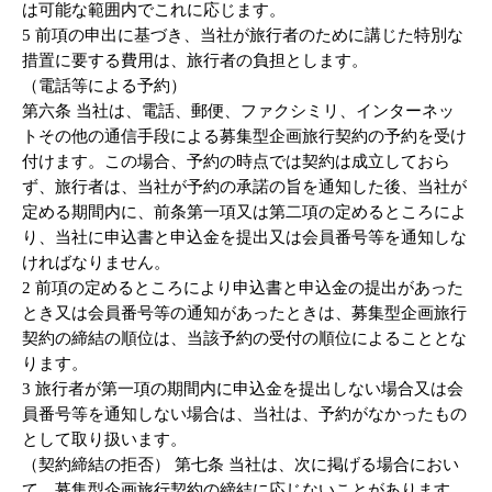
は可能な範囲内でこれに応じます。
5 前項の申出に基づき、当社が旅行者のために講じた特別な
措置に要する費用は、旅行者の負担とします。
（電話等による予約）
第六条 当社は、電話、郵便、ファクシミリ、インターネッ
トその他の通信手段による募集型企画旅行契約の予約を受け
付けます。この場合、予約の時点では契約は成立しておら
ず、旅行者は、当社が予約の承諾の旨を通知した後、当社が
定める期間内に、前条第一項又は第二項の定めるところによ
り、当社に申込書と申込金を提出又は会員番号等を通知しな
ければなりません。
2 前項の定めるところにより申込書と申込金の提出があった
とき又は会員番号等の通知があったときは、募集型企画旅行
契約の締結の順位は、当該予約の受付の順位によることとな
ります。
3 旅行者が第一項の期間内に申込金を提出しない場合又は会
員番号等を通知しない場合は、当社は、予約がなかったもの
として取り扱います。
（契約締結の拒否） 第七条 当社は、次に掲げる場合におい
て、募集型企画旅行契約の締結に応じないことがあります。