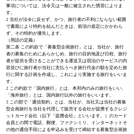
事項については、法令又は一般に確立された慣習によりま
す。
2 当社が法令に反せず、かつ、旅行者の不利にならない範囲
で書面により特約を結んだときは、前項の規定にかかわら
ず、その特約が優先します。
（用語の定義）
第二条 この約款で「募集型企画旅行」とは、当社が、旅行
者の募集のためにあらかじめ、旅行の目的地及び日程、旅行
者が提供を受けることができる運送又は宿泊のサービスの内
容並びに旅行者が当社に支払うべき旅行代金の額を定めた旅
行に関する計画を作成し、これにより実施する旅行をいいま
す。
2 この約款で「国内旅行」とは、本邦内のみの旅行をいい、
「海外旅行」とは、国内旅行以外の旅行をいいます。
3 この部で「通信契約」とは、当社が、当社又は当社の募集
型企画旅行を当社を代理して販売する会社が提携するクレジ
ットカード会社（以下「提携会社」といいます。）のカード
会員との間で電話、郵便、ファクシミリ、インターネットそ
の他の通信手段による申込みを受けて締結する募集型企画旅