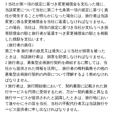
3 当社が第一項の規定に基づき変更補償金を支払った後に、
当該変更について当社に第二十七条第一項の規定に基づく責
任が発生することが明らかになった場合には、旅行者は当該
変更に係る変更補償金を当社に返還しなければなりません。
この場合、当社は、同項の規定に基づき当社が支払うべき損
害賠償金の額と旅行者が返還すべき変更補償金の額とを相殺
した残額を支払います。
（旅行者の責任）
第三十条 旅行者の故意又は過失により当社が損害を被った
ときは、当該旅行者は、損害を賠償しなければなりません。
2 旅行者は、募集型企画旅行契約を締結するに際しては、当
社から提供された情報を活用し、旅行者の権利義務その他の
募集型企画旅行契約の内容について理解するよう努めなけれ
ばなりません。
3 旅行者は、旅行開始後において、契約書面に記載された旅
行サービスを円滑に受領するため、万が一契約書面と異なる
旅行サービスが提供されたと認識したときは、旅行地におい
て速やかにその旨を当社、当社の手配代行者又は当該旅行サ
ービス提供者に申し出なければなりません。