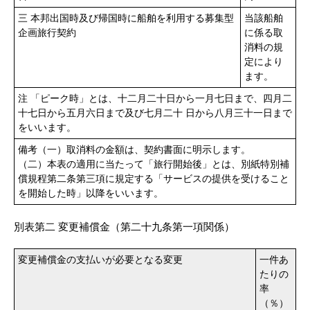
三 本邦出国時及び帰国時に船舶を利用する募集型
当該船舶
企画旅行契約
に係る取
消料の規
定により
ます。
注 「ピーク時」とは、十二月二十日から一月七日まで、四月二
十七日から五月六日まで及び七月二十 日から八月三十一日まで
をいいます。
備考（一）取消料の金額は、契約書面に明示します。
（二）本表の適用に当たって「旅行開始後」とは、別紙特別補
償規程第二条第三項に規定する「サービスの提供を受けること
を開始した時」以降をいいます。
別表第二 変更補償金（第二十九条第一項関係）
変更補償金の支払いが必要となる変更
一件あ
たりの
率
（％）