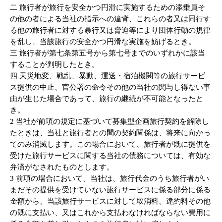
二 旅行者が旅行を安全かつ円滑に実施するための添乗員そ
の他の者による当社の指示への違背、これらの者又は同行す
る他の旅行者に対する暴行又は脅迫等により団体行動の規律
を乱し、当該旅行の安全かつ円滑な実施を妨げるとき。
三 旅行者が第七条第五号から第七号までのいずれかに該当
することが判明したとき。
四 天災地変、戦乱、暴動、運送・宿泊機関等の旅行サービ
ス提供の中止、官公署の命令その他の当社の関与し得ない事
由が生じた場合であって、旅行の継続が不可能となったと
き。
2 当社が前項の規定に基づいて募集型企画旅行契約を解除し
たときは、当社と旅行者との間の契約関係は、将来に向かっ
てのみ消滅します。この場合において、旅行者が既に提供を
受けた旅行サービスに関する当社の債務については、有効な
弁済がなされたものとします。
3 前項の場合において、当社は、旅行代金のうち旅行者がい
まだその提供を受けていない旅行サービスに係る部分に係る
金額から、当該旅行サービスに対して取消料、違約料その他
の既に支払い、又はこれから支払わなければならない費用に