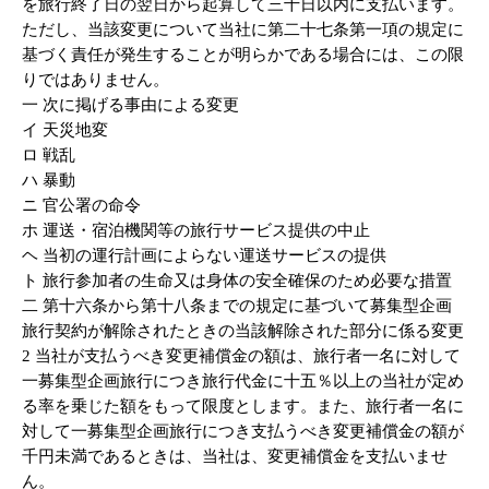
を旅行終了日の翌日から起算して三十日以内に支払います。
ただし、当該変更について当社に第二十七条第一項の規定に
基づく責任が発生することが明らかである場合には、この限
りではありません。
一 次に掲げる事由による変更
イ 天災地変
ロ 戦乱
ハ 暴動
ニ 官公署の命令
ホ 運送・宿泊機関等の旅行サービス提供の中止
ヘ 当初の運行計画によらない運送サービスの提供
ト 旅行参加者の生命又は身体の安全確保のため必要な措置
二 第十六条から第十八条までの規定に基づいて募集型企画
旅行契約が解除されたときの当該解除された部分に係る変更
2 当社が支払うべき変更補償金の額は、旅行者一名に対して
一募集型企画旅行につき旅行代金に十五％以上の当社が定め
る率を乗じた額をもって限度とします。また、旅行者一名に
対して一募集型企画旅行につき支払うべき変更補償金の額が
千円未満であるときは、当社は、変更補償金を支払いませ
ん。