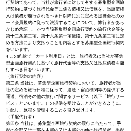
行契約であって、当社が旅行者に対して有する募集型企画旅
行契約に基づく旅行代金等に係る債権又は債務を、当該債権
又は債務が履行されるべき日以降に別に定める提携会社のカ
ード会員規約に従って決済することについて、旅行者があら
かじめ承諾し、かつ当該募集型企画旅行契約の旅行代金等を
第十二条第二項、第十六条第一項後段、第十九条第二項に定
める方法により支払うことを内容とする募集型企画旅行契約
をいいます。
4 この約款で「カード利用日」とは、旅行者又は当社が募集
型企画旅行契約に基づく旅行代金等の支払又は払戻債務を履
行すべき日をいいます。
（旅行契約の内容）
第三条 当社は、募集型企画旅行契約において、旅行者が当
社の定める旅行日程に従って、運送・宿泊機関等の提供する
運送、宿泊その他の旅行に関するサービス（以下「旅行サー
ビス」といいます。）の提供を受けることができるように、
手配し、旅程を管理することを引き受けます。
（手配代行者）
第四条 当社は、募集型企画旅行契約の履行に当たって、手
配の全部又は一部を本邦内又は本邦外の他の旅行業者、手配