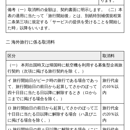
ります。
備考（一）取消料の金額は、契約書面に明示します。 （二）本
表の適用に当たって「旅行開始後」とは、別紙特別補償規程第
二条第三項に規定する「サービスの提供を受けることを開始し
た時」以降をいいます。
二 海外旅行に係る取消料
区分
取消料
（一） 本邦出国時又は帰国時に航空機を利用する募集型企画旅
行契約（次項に掲げる旅行契約を除 く。）
イ 旅行開始日がピーク時の旅行である場合であっ
旅行代金
て、旅行開始日の前日から起算してさかのぼって
の10％以
四十日目に当たる日以降に解除するとき（ロから
内
ニまでに掲げる場合を除く。）
ロ 旅行開始日の前日から起算してさかのぼって三
旅行代金
十日目に当たる日以降に解除する場合（ハ及びニ
の20％以
に掲げる場合を除く。）
内
ハ 旅行開始日の前々日以降に解除する場合（ニに
旅行代金