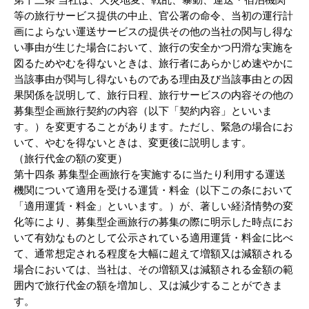
等の旅行サービス提供の中止、官公署の命令、当初の運行計
画によらない運送サービスの提供その他の当社の関与し得な
い事由が生じた場合において、旅行の安全かつ円滑な実施を
図るためやむを得ないときは、旅行者にあらかじめ速やかに
当該事由が関与し得ないものである理由及び当該事由との因
果関係を説明して、旅行日程、旅行サービスの内容その他の
募集型企画旅行契約の内容（以下「契約内容」といいま
す。）を変更することがあります。ただし、緊急の場合にお
いて、やむを得ないときは、変更後に説明します。
（旅行代金の額の変更）
第十四条 募集型企画旅行を実施するに当たり利用する運送
機関について適用を受ける運賃・料金（以下この条において
「適用運賃・料金」といいます。）が、著しい経済情勢の変
化等により、募集型企画旅行の募集の際に明示した時点にお
いて有効なものとして公示されている適用運賃・料金に比べ
て、通常想定される程度を大幅に超えて増額又は減額される
場合においては、当社は、その増額又は減額される金額の範
囲内で旅行代金の額を増加し、又は減少することができま
す。