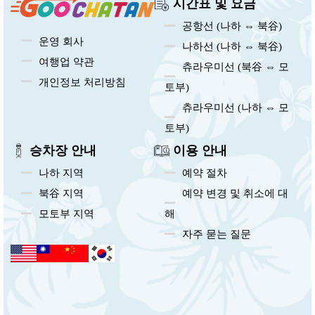
시간표 및 요금
공항선 (나하 ⇔ 북谷)
운영 회사
나하선 (나하 ⇔ 북谷)
여행업 약관
츄라우미선 (북谷 ⇔ 모
개인정보 처리방침
토부)
츄라우미선 (나하 ⇔ 모
토부)
승차장 안내
이용 안내
나하 지역
예약 절차
북谷 지역
예약 변경 및 취소에 대
모토부 지역
해
자주 묻는 질문