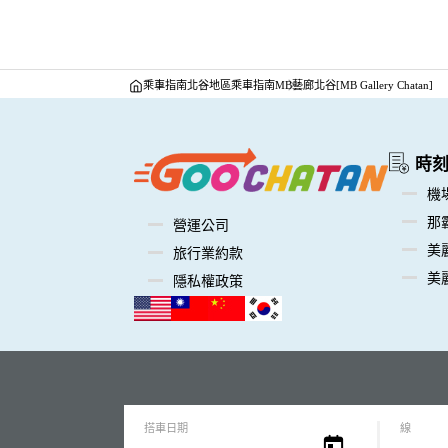
乘車指南
北谷地區乘車指南
MB藝廊北谷[MB Gallery Chatan]
時
機場
那霸
營運公司
美
旅行業約款
美
隱私權政策
搭車日期
線